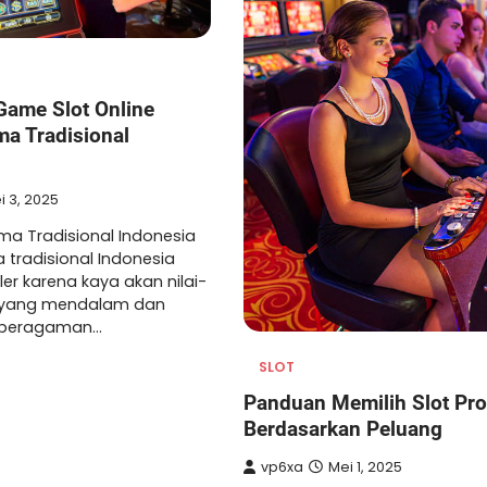
ame Slot Online
a Tradisional
i 3, 2025
a Tradisional Indonesia
 tradisional Indonesia
er karena kaya akan nilai-
a yang mendalam dan
eberagaman…
SLOT
Panduan Memilih Slot Pro
Berdasarkan Peluang
vp6xa
Mei 1, 2025