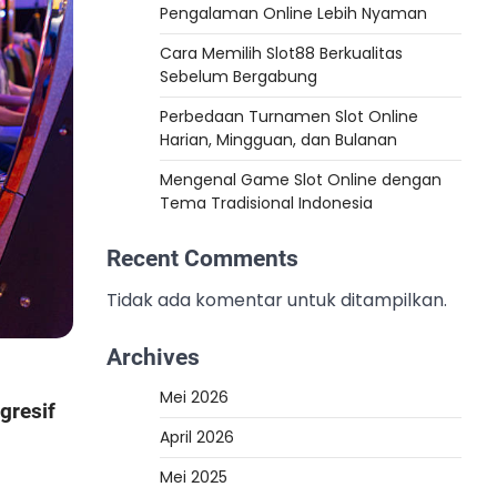
Pengalaman Online Lebih Nyaman
Cara Memilih Slot88 Berkualitas
Sebelum Bergabung
Perbedaan Turnamen Slot Online
Harian, Mingguan, dan Bulanan
Mengenal Game Slot Online dengan
Tema Tradisional Indonesia
Recent Comments
Tidak ada komentar untuk ditampilkan.
Archives
Mei 2026
gresif
April 2026
Mei 2025