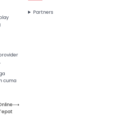
Partners
play
g
provider
.
uga
an cuma
Online
⟶
Tepat