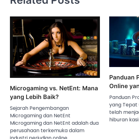
Panduan P
Online ya
Microgaming vs. NetEnt: Mana
yang Lebih Baik?
Panduan Prak
yang Tepat u
Sejarah Pengembangan
telah menja
Microgaming dan NetEnt
hiburan kas
Microgaming dan NetEnt adalah dua
perusahaan terkemuka dalam
industri perjudian online.