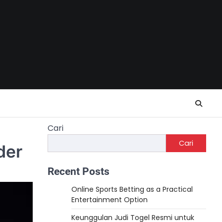
Cari
Cari
der
Recent Posts
Online Sports Betting as a Practical
Entertainment Option
Keunggulan Judi Togel Resmi untuk