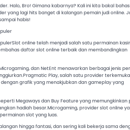
er. Halo, Bro! Gimana kabarnya? Kali ini kita bakal bahas 
er yang lagi hits banget di kalangan pemain judi online. Ja
a sampai habis!
opuler
pulerSlot online telah menjadi salah satu permainan kasi
an membahas daftar slot online terbaik dan membandingkan
ay, Microgaming, dan NetEnt menawarkan berbagai jenis p
ggiurkan.Pragmatic Play, salah satu provider terkemuk
ne dengan grafik yang menakjubkan dan gameplay yang
tif seperti Megaways dan Buy Feature yang memungkinkan
kan hadiah besar.Microgaming, provider slot online y
 permainan slot yang luas.
angan hingga fantasi, dan sering kali bekerja sama den