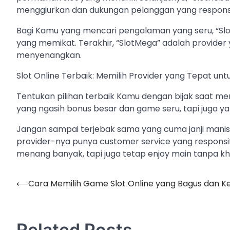
menggiurkan dan dukungan pelanggan yang responsi
Bagi Kamu yang mencari pengalaman yang seru, “S
yang memikat. Terakhir, “SlotMega” adalah provider
menyenangkan.
Slot Online Terbaik: Memilih Provider yang Tepat un
Tentukan pilihan terbaik Kamu dengan bijak saat memil
yang ngasih bonus besar dan game seru, tapi juga 
Jangan sampai terjebak sama yang cuma janji manis 
provider-nya punya customer service yang responsif
menang banyak, tapi juga tetap enjoy main tanpa kh
⟵
Cara Memilih Game Slot Online yang Bagus dan K
Navigasi
pos
Related Posts