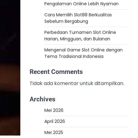
Pengalaman Online Lebih Nyaman
Cara Memilih Slot88 Berkualitas
Sebelum Bergabung
Perbedaan Turnamen Slot Online
Harian, Mingguan, dan Bulanan
Mengenal Game Slot Online dengan
Tema Tradisional Indonesia
Recent Comments
Tidak ada komentar untuk ditampilkan.
Archives
Mei 2026
April 2026
Mei 2025