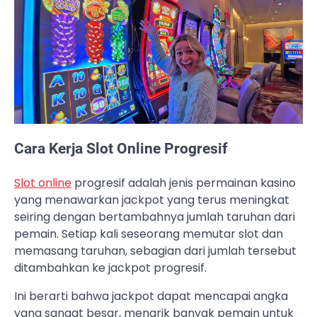
Cara Kerja Slot Online Progresif
Slot online
progresif adalah jenis permainan kasino
yang menawarkan jackpot yang terus meningkat
seiring dengan bertambahnya jumlah taruhan dari
pemain. Setiap kali seseorang memutar slot dan
memasang taruhan, sebagian dari jumlah tersebut
ditambahkan ke jackpot progresif.
Ini berarti bahwa jackpot dapat mencapai angka
yang sangat besar, menarik banyak pemain untuk