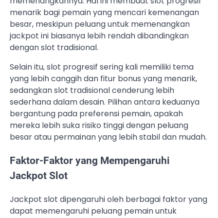
memenangkannya. Hal ini membuat slot progresif
menarik bagi pemain yang mencari kemenangan
besar, meskipun peluang untuk memenangkan
jackpot ini biasanya lebih rendah dibandingkan
dengan slot tradisional.
Selain itu, slot progresif sering kali memiliki tema
yang lebih canggih dan fitur bonus yang menarik,
sedangkan slot tradisional cenderung lebih
sederhana dalam desain. Pilihan antara keduanya
bergantung pada preferensi pemain, apakah
mereka lebih suka risiko tinggi dengan peluang
besar atau permainan yang lebih stabil dan mudah.
Faktor-Faktor yang Mempengaruhi
Jackpot Slot
Jackpot slot dipengaruhi oleh berbagai faktor yang
dapat memengaruhi peluang pemain untuk