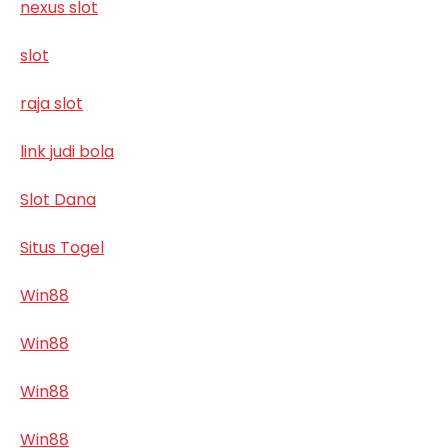
nexus slot
slot
raja slot
link judi bola
Slot Dana
Situs Togel
Win88
Win88
Win88
Win88