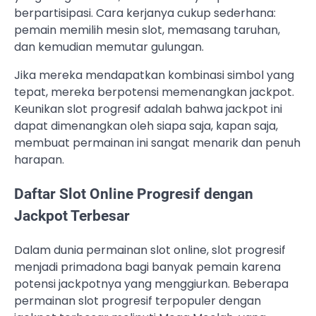
berpartisipasi. Cara kerjanya cukup sederhana:
pemain memilih mesin slot, memasang taruhan,
dan kemudian memutar gulungan.
Jika mereka mendapatkan kombinasi simbol yang
tepat, mereka berpotensi memenangkan jackpot.
Keunikan slot progresif adalah bahwa jackpot ini
dapat dimenangkan oleh siapa saja, kapan saja,
membuat permainan ini sangat menarik dan penuh
harapan.
Daftar Slot Online Progresif dengan
Jackpot Terbesar
Dalam dunia permainan slot online, slot progresif
menjadi primadona bagi banyak pemain karena
potensi jackpotnya yang menggiurkan. Beberapa
permainan slot progresif terpopuler dengan