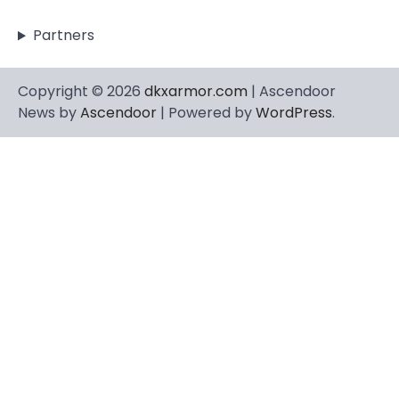
Partners
Copyright © 2026
dkxarmor.com
| Ascendoor
News by
Ascendoor
| Powered by
WordPress
.