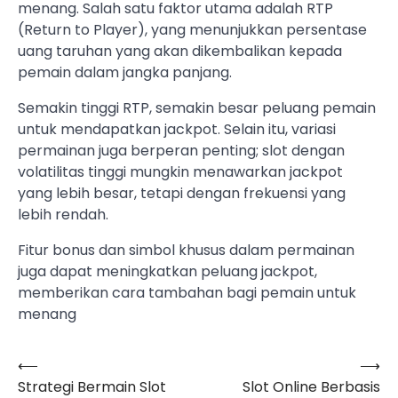
menang. Salah satu faktor utama adalah RTP
(Return to Player), yang menunjukkan persentase
uang taruhan yang akan dikembalikan kepada
pemain dalam jangka panjang.
Semakin tinggi RTP, semakin besar peluang pemain
untuk mendapatkan jackpot. Selain itu, variasi
permainan juga berperan penting; slot dengan
volatilitas tinggi mungkin menawarkan jackpot
yang lebih besar, tetapi dengan frekuensi yang
lebih rendah.
Fitur bonus dan simbol khusus dalam permainan
juga dapat meningkatkan peluang jackpot,
memberikan cara tambahan bagi pemain untuk
menang
⟵
⟶
Navigasi
Strategi Bermain Slot
Slot Online Berbasis
pos