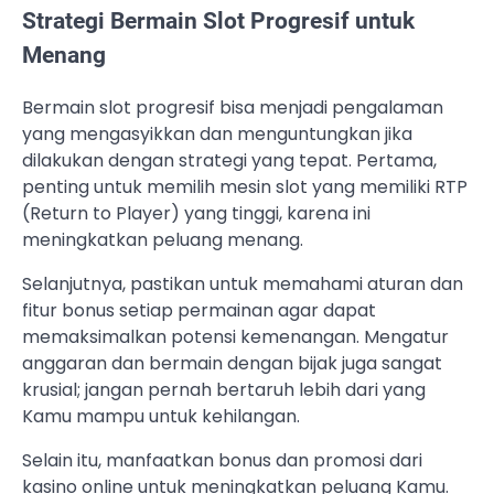
Strategi Bermain Slot Progresif untuk
Menang
Bermain slot progresif bisa menjadi pengalaman
yang mengasyikkan dan menguntungkan jika
dilakukan dengan strategi yang tepat. Pertama,
penting untuk memilih mesin slot yang memiliki RTP
(Return to Player) yang tinggi, karena ini
meningkatkan peluang menang.
Selanjutnya, pastikan untuk memahami aturan dan
fitur bonus setiap permainan agar dapat
memaksimalkan potensi kemenangan. Mengatur
anggaran dan bermain dengan bijak juga sangat
krusial; jangan pernah bertaruh lebih dari yang
Kamu mampu untuk kehilangan.
Selain itu, manfaatkan bonus dan promosi dari
kasino online untuk meningkatkan peluang Kamu.