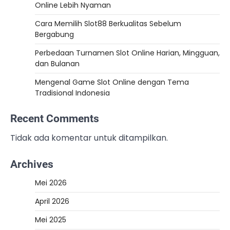
Online Lebih Nyaman
Cara Memilih Slot88 Berkualitas Sebelum
Bergabung
Perbedaan Turnamen Slot Online Harian, Mingguan,
dan Bulanan
Mengenal Game Slot Online dengan Tema
Tradisional Indonesia
Recent Comments
Tidak ada komentar untuk ditampilkan.
Archives
Mei 2026
April 2026
Mei 2025